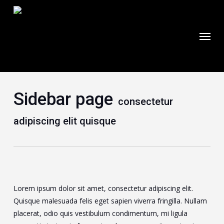
Skip
to
Menu
main
Let’s Connect
content
Sidebar page
consectetur
adipiscing elit quisque
Lorem ipsum dolor sit amet, consectetur adipiscing elit.
Quisque malesuada felis eget sapien viverra fringilla. Nullam
placerat, odio quis vestibulum condimentum, mi ligula